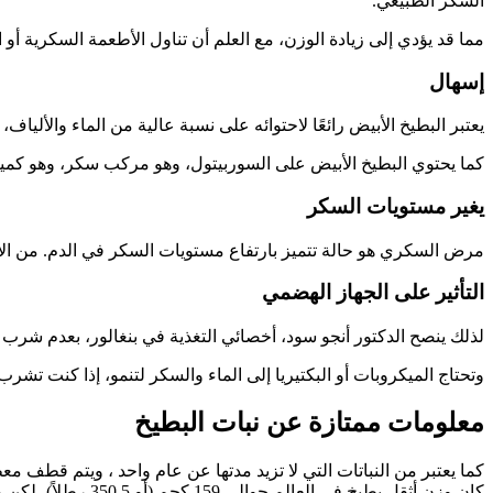
السكر الطبيعي.
مما قد يؤدي إلى زيادة الوزن، مع العلم أن تناول الأطعمة السكرية 
إسهال
يعتبر البطيخ الأبيض رائعًا لاحتوائه على نسبة عالية من الماء والألياف
كما يحتوي البطيخ الأبيض على السوربيتول، وهو مركب سكر، وهو كمية 
يغير مستويات السكر
مرض السكري هو حالة تتميز بارتفاع مستويات السكر في الدم. من الأفض
التأثير على الجهاز الهضمي
لذلك ينصح الدكتور أنجو سود، أخصائي التغذية في بنغالور، بعدم شرب ا
وتحتاج الميكروبات أو البكتيريا إلى الماء والسكر لتنمو، إذا كنت تشرب
معلومات ممتازة عن نبات البطيخ
كما يعتبر من النباتات التي لا تزيد مدتها عن عام واحد ، ويتم قطف معظم أنواع
كان وزن أثقل بطيخ في العالم حوالي 159 كجم (أو 350.5 رطلاً)، لكن معظم البطيخ يزن عادةً ما بين 6 و 12 كجم (أو 13 و 26 رطلاً).