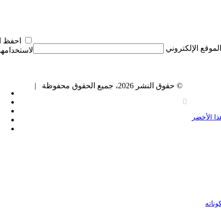
احفظ اس
لموقع الإلكتروني
لاستخدامها 
© حقوق النشر 2026، جميع الحقوق محفوظة |
في
توي
بي
هذا الأخضر
يو
ان
وناته