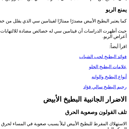
يمنع الربو
كما يعتبر البطيخ الأبيض مصدرًا ممتازًا لفيتامين سي الذي يقلل من خطر
حيث أظهرت الدراسات أن فيتامين سي له خصائص مضادة للالتهابات و
أعراض الربو.
اقرأ أيضاً:
فوائد البطيخ لحب الشباب
علامات البطيخ الحلو
أنواع البطيخ والوانه
رجيم البطيخ سالي فؤاد
الاضرار الجانبية البطيخ الأبيض
تلف القولون وصعوبة الحرق
الاستهلاك المفرط للبطيخ الأبيض ليلاً يسبب صعوبة في المساء لحرق