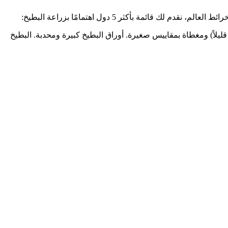
مة بأكثر 5 دول اهتمامًا بزراعة البطيخ:
ار (أو 10 أقدام). غالبًا ما تكون أسطوانية خضراء (محدبة قليلاً) ومغطاة بمقاييس صغيرة. أوراق البطيخ كبيرة ومحدبة. البطيخ