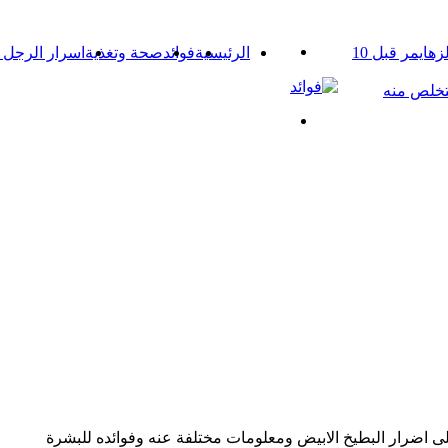
القائمة
اعراض مرض الزهايمر المبكرة – أنفك يحذرك من مرض ألزهايمر قبل 10
الرئيسية
فوائد
صحة وتغذية
اسرار الرجل و
بحث
عن
لى اضرار البطيخ الابيض ومعلومات مختلفة عنه وفوائده للبشرة