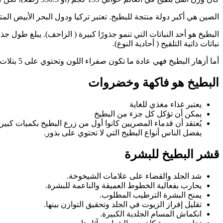
الصين هي أكبر دولة منتجة للبطيخ. تعتبر تركيا ودول البحر الأبيض المتوسط أيضًا م
نباتات ذاتية التلقيح ( أحادية النوع).
أما أزهار البطيخ فهي عادة ما تكون صفراء اللون وتحتوي على 5 بتلات. فاكهة البطيخ كبيرة جدًا وتحتوي على بذور سوداء بيضاوية الشكل.
البطيخ هو فاكهة وخضروات
يعتبر غذاء مغذي للغاية
يمكن أن تؤكل كل جزء من البطيخ
يُعتقد أن قدماء المصريين كانوا أول من زرع البطيخ بكميات كب
يفضل الناس أنواع البطيخ التي لا تحتوي على بذور.
قشر البطيخ للبشرة
شد الجلد والقضاء على علامات الشيخوخة.
يحارب بفعالية الخطوط العميقة والناعمة للبشرة.
يمنح البشرة الترطيب المطلوب.
تقليل إفراز الزيوت في الجلد وتحقيق التوازن بينها.
انكماش المسام الجلدية الكبيرة.