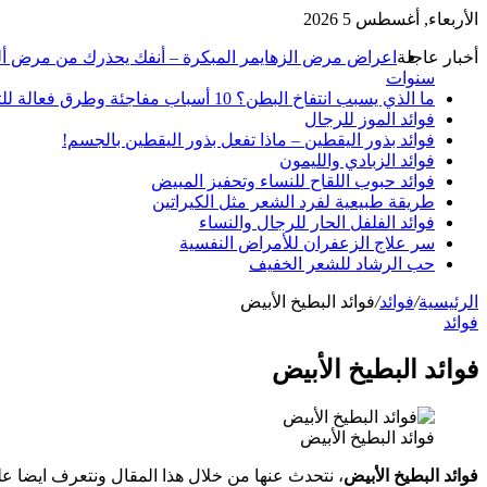
الأربعاء, أغسطس 5 2026
أخبار عاجلة
سنوات
ما الذي يسبب انتفاخ البطن؟ 10 أسباب مفاجئة وطرق فعالة للتخلص منه
فوائد الموز للرجال
فوائد بذور اليقطين – ماذا تفعل بذور اليقطين بالجسم!
فوائد الزبادي والليمون
فوائد حبوب اللقاح للنساء وتحفيز المبيض
طريقة طبيعية لفرد الشعر مثل الكيراتين
فوائد الفلفل الحار للرجال والنساء
سر علاج الزعفران للأمراض النفسية
حب الرشاد للشعر الخفيف
الرئيسية
/
فوائد
/
فوائد البطيخ الأبيض
فوائد
فوائد البطيخ الأبيض
فوائد البطيخ الأبيض
فوائد البطيخ الأبيض
، نتحدث عنها من خلال هذا المقال ونتعرف ايضا ع