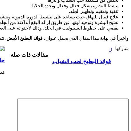
تخلص من مشكلة حب الشباب وآثارها.
ينشط البشرة بشكل فعال وفعال ويجدد الخلايا.
تنقية وتعقيم وتطهير الجلد.
علاج فعال للبهاق حيث يساعد على تنشيط الدورة الدموية وتنشي
تفتيح البشرة وتوحيد لونها عن طريق إزالة البقع الداكنة من الجلد.
يقضي على خطوط السيلوليت في الجلد، وذلك لاحتوائه على الع
واخيراً في نهاية هذا المقال الذي يحمل عنوان،
فوائد البطيخ الأبيض
. نت
طباعة
فيسبوك
بينتيريست
شاركها
مقالات ذات صلة
حا
فوائد البطيخ لحب الشباب
فبراير