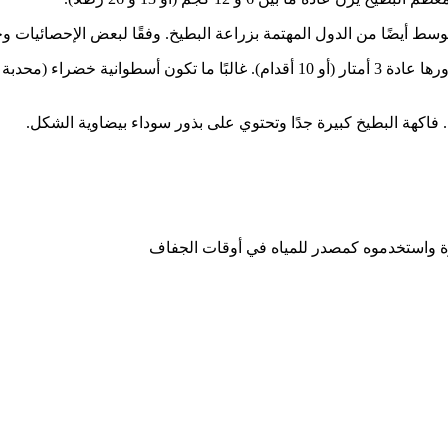
ن الدول المهتمة بزراعة البطيخ. وفقًا لبعض الإحصائيات وخرائط العالم، نقدم لك قائ
البطيخ هو أحد النباتات التي تنمو جذورًا كبيرة ( الزاحف). يبلغ طول جذورها عادة 3 أمت
يرة واستخدموه كمصدر للمياه في أوقات الجفاف