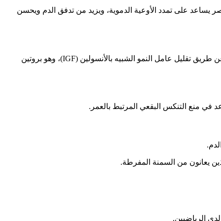
نصر يساعد على تمدد الأوعية الدموية، ويزيد من تدفق الدم ويحسن
يحتوي البطيخ الأبيض على مادة الليكوبين التي تم ربطها بالوقاية من سرطانات الجهاز الهضمي. يقلل اللايكوبين من خطر الإصابة بالسرطان عن طريق تقليل عامل النمو الشبيه بالأنسولين (IGF)، وهو بروتين
عد في منع التنكس البقعي المرتبط بالعمر.
لدم.
ين يعانون من السمنة المفرطة.
لدى الرياضيين.