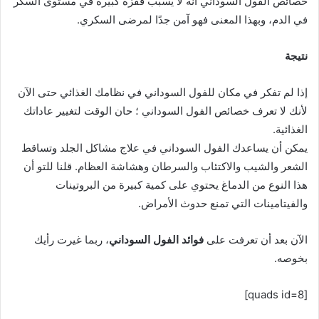
خصائص الفول السوداني أنه لا يسبب قفزة كبيرة في مستوى السكر
في الدم، وبهذا المعنى فهو آمن جدًا لمرضى السكري.
نتيجة
إذا لم تفكر في مكان للفول السوداني في نظامك الغذائي حتى الآن
لأنك لا تعرف خصائص الفول السوداني ؛ حان الوقت لتغيير عاداتك
الغذائية.
يمكن أن يساعدك الفول السوداني في علاج مشاكل الجلد وتساقط
الشعر والشيب والاكتئاب والسرطان وهشاشة العظام. قلنا للتو أن
هذا النوع من الدماغ يحتوي على كمية كبيرة من البروتينات
والفيتامينات التي تمنع حدوث الأمراض.
الآن بعد أن تعرفت على
فوائد الفول السوداني
، ربما غيرت رأيك
بخوصه.
[quads id=8]