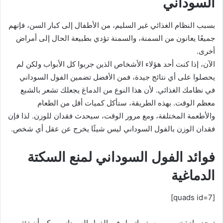
السوداني
بسبب النظام الغذائي غير السليم، من الأطفال إلى كبار السن، فإنهم
جميعًا يعانون من السمنة، والسمنة تؤدي بطبيعة الحال إلى أمراض
أخرى.
الآن، إذا كنت أحد هؤلاء الأشخاص الذين جربوا كل الأبواب ولكن لم
يحصلوا على أي نتائج جيدة، فمن الأفضل تضمين الفول السوداني
في نظامك الغذائي. لأن هذا النوع من الدماغ يجعلك تشعر بالشبع
معظم الوقت. بهذه الطريقة، ستأكل كميات أقل من الطعام
والأطعمة المختلفة، ومع مرور الوقت، سيحدث فقدان للوزن. لذا فإن
فقدان الوزن بالفول السوداني ليس شيئًا يخرج عن عقل أي شخص.
فوائد الفول السوداني لمنع السكتة
الدماغية
[quads id=7]
توجد مادة تسمى ريسفيراترول في الفول السوداني يمكن أن تؤثر