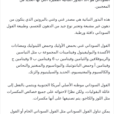
المعجبين.
هذه البذور النباتية هي مصدر غني وغني بالبروتين الذي يتكون من
دهون غير مشبعة وتعتبر نوع جيد من الدهون للجسم، وطبيعة الفول
السوداني دافئة ورطبة.
الفول السوداني غني بحمض الأوليك وحمض اللينوليك ومضادات
الأكسدة والبوليفينول وفيتامينات المجموعة ب مثل النياسين
والريبوفلافين والثيامين وفيتامين ب 6 وفيتامين ب 9 وفيتامين ج
وفيتامين أ وحمض البانتوثنيك والبوتاسيوم والمنغنيز والنحاس
والكالسيوم والمغنيسيوم، الحديد والسيلينيوم والزنك.
الفول السوداني موطنه الأصلي أمريكا الجنوبية وينتمي بالفعل إلى
عائلة البقوليات، ولكن نظرًا لاحتوائه على جميع خصائص المكسرات
مثل اللوز والكاجو، يتم تصنيفها على أنها مكسرات.
يمكن تناول الفول السوداني مثل الفول السوداني الخام أو الفول