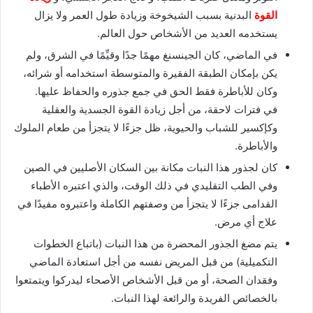
القوة
البدنية بسبب الشيخوخة وزيادة طول العمر ولا يزال
يستخدمه العديد من الأشخاص حول العالم.
في الماضي، كان الجينسنغ مهمًا جدًا وقيِّمًا في الشرق، ولم
يكن بإمكان الطبقة الفقيرة والمتوسطة استخدامه أو شرائه،
وكان للأباطرة فقط الحق في جمع جذوره والحفاظ عليها.
في فترات لاحقة، من أجل زيادة القوة الجسدية والعقلية
وكإكسير للشباب والحيوية، ظل جزءًا لا يتجزأ من طعام الملوك
والأباطرة.
كان لجذور هذا النبات مكانة بين السكان الأصليين في الصين
وفي الطب التقليدي في ذلك الوقت، والذي اعتبره الأطباء
القدامى جزءًا لا يتجزأ من وصفتهم الكاملة واعتبروه مفيدًا في
علاج أي مرض.
يتم مضغ الجذور المحضرة من هذا النبات (باتباع الخطوات
التكميلية) من قبل المريض نفسه من أجل استعادة الماضي
وفقدان الصحة، أو من قبل الأشخاص الأصحاء ليدركوا ويتمتعوا
بالخصائص الفريدة والرائعة لهذا النبات.