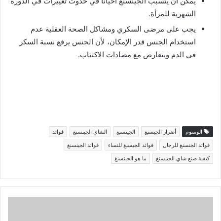
يمكن أن يتسبب الجينسنغ أحيانًا في حدوث تغييرات في الدورة
الشهرية للمرأة.
يجب على مرضى السكري ومشاكل الصحة العقلية عدم
استخدام الجنس قدر الإمكان، لأن الجنس يرفع نسبة السكر
في الدم ويتعارض مع مضادات الاكتئاب.
الوسوم
أضرار الجيسنغ
الجينسنغ
الشاي الجينسنغ
فوائد
فوائد الجنسنغ للرجال
فوائد الجيسنغ للنساء
فوائد الجينسنغ
كيفية صنع شاي الجينسنغ
ما هو الجينسنغ