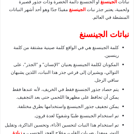
نباتات
الجينسنغ
أو الجنسنغ دائمة الخضرة وذات جذور قصيرة
ولحمية، يعتبر جذر نبات
الجينسنغ
مفيدًا جدًا وهو أحد أشهر النباتات
المنشطة في العالم.
نباتات الجينسنغ
كلمة الجينسنغ هي في الواقع كلمة صينية مشتقة من كلمة
رينسين.
المكونان لكلمة الجينسنغ يعنيان “الإنسان” و “الجذر”، على
التوالي، ويشيران إلى فرعي جذر هذا النبات، اللذين يشبهان
ساقي الرجل.
يتم حصاد جذور الجنسنغ فقط في الخريف، لأنه عندها فقط
يمكن أن تحافظ على مظهرها اللحمي حتى بعد التجفيف.
يمكن تجفيف جذور الجينسنغ واستخدامها بطرق مختلفة.
تم استخدام الجينسنغ طبيًا وشفويًا لعدة قرون.
تم استخدام هذا النبات لتحسين الأداء، وتحسين الذاكرة، وتقليل
التوتر ومعدل ضربات القلب، وعلاج العجز الجنسي، و
زيادة