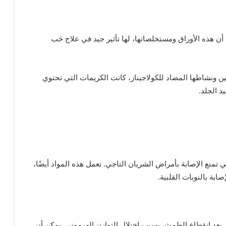
أن هذه الأوراق ومستخلصاتها، لها تأثير جيد في علاج حَب
تين ونشاطها المضاد للكولاجيناز، كانت الكريمات التي تحتوي
د الجلد.
نية بالفينول وأوميجا 3 و أوميجا 6، وبالتالي تمنع الإصابة بأمراض الشريان التاجي. تعمل هذه المواد أيضًا،
ابة بالنوبات القلبية.
 بعد انقطاع الطمث، بسبب اختلال التوازن الهرموني. يمكن أن