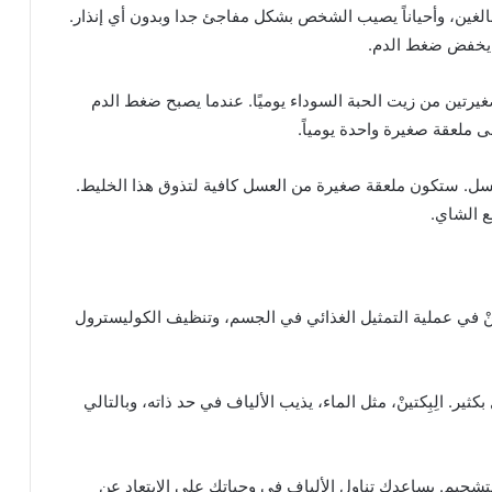
لغين، وأحياناً يصيب الشخص بشكل مفاجئ جدا وبدون أي إنذار.
 يخفض ضغط الدم.
تين من زيت الحبة السوداء يوميًا. عندما يصبح ضغط الدم
ى ملعقة صغيرة واحدة يومياً.
لعسل. ستكون ملعقة صغيرة من العسل كافية لتذوق هذا الخليط.
ع الشاي.
كتينْ في عملية التمثيل الغذائي في الجسم، وتنظيف الكوليسترول
ير. الِبِكتينْ، مثل الماء، يذيب الألياف في حد ذاته، وبالتالي
التشحيم. يساعدك تناول الألياف في وجباتك على الابتعاد عن