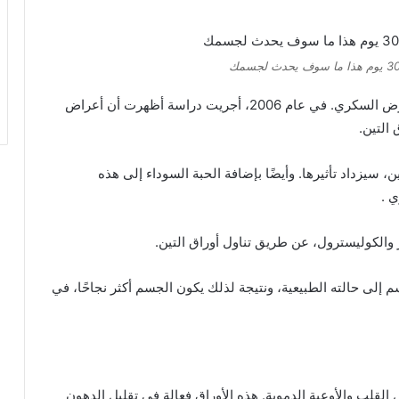
أهم فوائد أوراق التين هي المساعدة في الوقاية من مرض السكري. في عام 2006، أجريت دراسة أظهرت أن أعراض
التين.
، سيزداد تأثيرها. وأيضًا بإضافة الحبة السوداء إلى هذه
ي .
ز والكوليسترول، عن طريق تناول أوراق التين.
لى حالته الطبيعية، ونتيجة لذلك يكون الجسم أكثر نجاحًا، في
القلب والأوعية الدموية. هذه الأوراق فعالة في تقليل الدهون